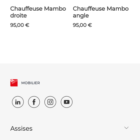
Chauffeuse Mambo
Chauffeuse Mambo
Table Basse
droite
angle
S
95,00 €
95,00 €
7
Assises