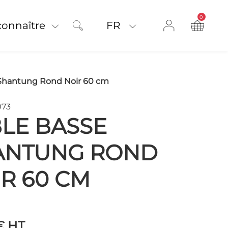
0
product on
connaître
FR
 Shantung Rond Noir 60 cm
073
LE BASSE
ANTUNG ROND
R 60 CM
 €
HT