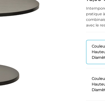
Intempore
pratique à
combinaiso
avec le res
Couleu
Hauteu
Diamèt
Couleu
Hauteu
Diamèt