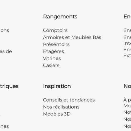
Rangements
En
dons
Comptoirs
En
Armoires et Meubles Bas
Ens
Int
Présentoirs
Ens
es de
Etagères
Ext
Vitrines
Casiers
triques
Inspiration
No
Conseils et tendances
À p
Mob
Nos réalisations
Not
&
Modèles 3D
No
ines
Nos