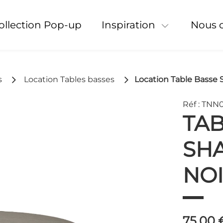
Collection Pop-up
Inspiration
Nous 
s
Location Tables basses
Location Table Basse
Réf : TNN
TAB
SH
NOI
75,00