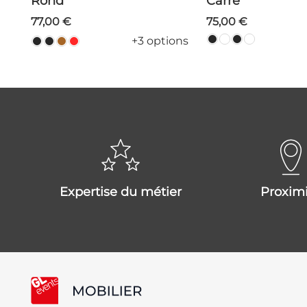
Rond
Carré
77,00 €
75,00 €
+3 options
expertise du métier
proxim