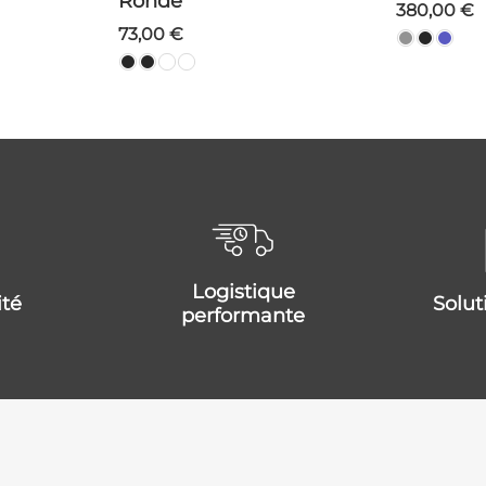
Ronde
380,00 €
73,00 €
logistique
ité
solu
performante