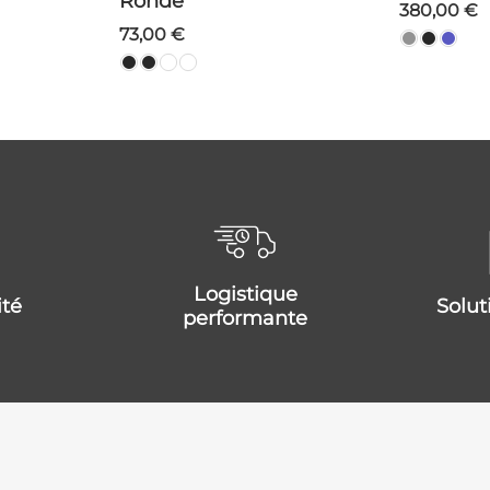
Ronde
380,00 €
73,00 €
logistique
ité
solu
performante