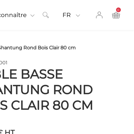
0
product on
connaître
FR
Shantung Rond Bois Clair 80 cm
001
LE BASSE
ANTUNG ROND
S CLAIR 80 CM
 €
HT