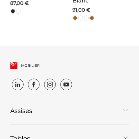
Blanc
S
87,00 €
91,00 €
Assises
Tables