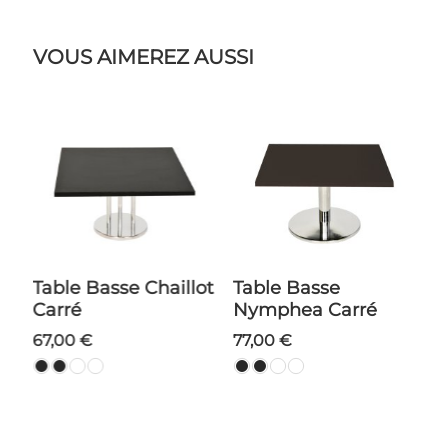
VOUS AIMEREZ AUSSI
Table Basse Chaillot
Table Basse
Carré
Nymphea Carré
67,00 €
77,00 €
ns