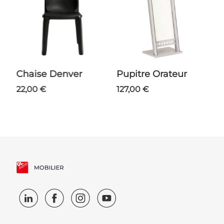
Chaise Denver
Pupitre Orateur
22,00 €
127,00 €
1