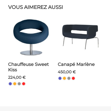
VOUS AIMEREZ AUSSI
et
Chauffeuse Sweet
Canapé Marlène
Table Basse
Kiss
N
450,00 €
V
224,00 €
1