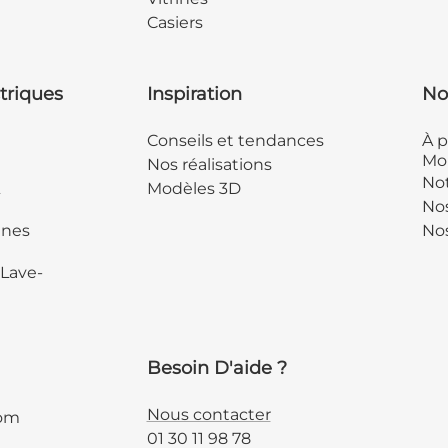
Casiers
triques
Inspiration
No
Conseils et tendances
À p
Mob
Nos réalisations
Not
&
Modèles 3D
No
ines
Nos
 Lave-
Besoin D'aide ?
Nous contacter
com
01 30 11 98 78