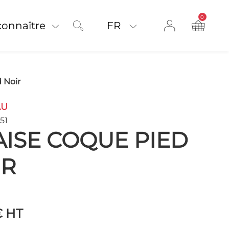
0
product on
connaître
FR
 Noir
AU
51
ISE COQUE PIED
IR
€
HT