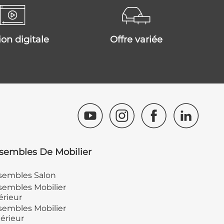
tion digitale
offre variée
sembles De Mobilier
sembles Salon
embles Mobilier
érieur
embles Mobilier
érieur