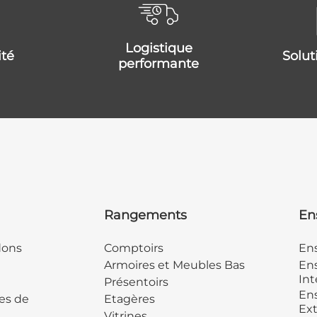
logistique
ité
solu
performante
Rangements
En
dons
Comptoirs
En
Armoires et Meubles Bas
Ens
Int
Présentoirs
Ens
es de
Etagères
Ext
Vitrines