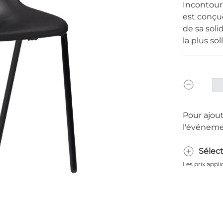
Incontour
est conçue
de sa soli
la plus so
Pour ajout
l'événeme
Sélec
Les prix appl