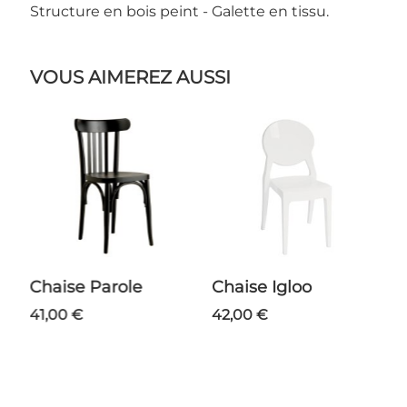
Structure en bois peint - Galette en tissu.
VOUS AIMEREZ AUSSI
Chaise Parole
Chaise Igloo
Guéridon Snow
B
41,00 €
42,00 €