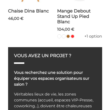
Mange Debout
Table Basse Solapa
Tabouret About a
Stand Up Pied
S
98,00 €
Blanc
104,00 €
+1 option
VOUS AVEZ UN PROJET ?
Vous recherchez une solution pour
équiper vos espaces organisateurs sur
salon ?
Véritables lieux de vie, les zones
communes (accueil, espaces VIP-Presse,
coworking…), doivent être chaleureuses