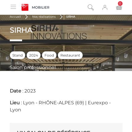
0
product
Accueil
Nos réalisations
SIRHA
SIRHA
Stand
2024
Food
Restaurant
Salon professionnel
Date
: 2023
Lieu
: Lyon - RHÔNE-ALPES (69) | Eurexpo -
Lyon