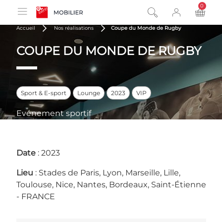
0
product
Accueil
Nos réalisations
Coupe du Monde de Rugby
COUPE DU MONDE DE RUGBY
Sport & E-sport
Lounge
2023
VIP
Evénement sportif
Date
: 2023
Lieu
: Stades de Paris, Lyon, Marseille, Lille,
Toulouse, Nice, Nantes, Bordeaux, Saint-Étienne
- FRANCE