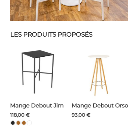
LES PRODUITS PROPOSÉS
m
Mange Debout Orso
NOUVEAU
Tabouret Volt
93,00 €
44,00 €
+1 option